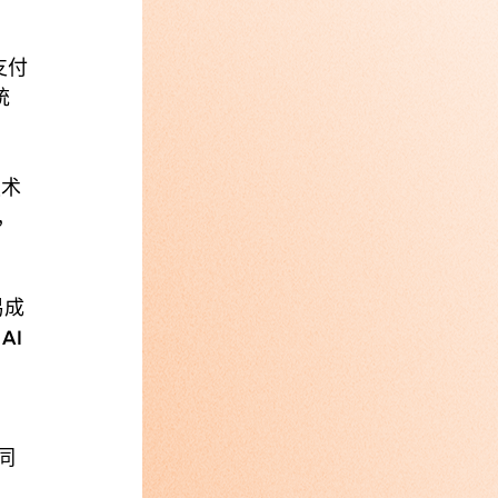
支付
 
技术
，
易成
I 
同