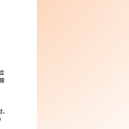
立
综
付、
）