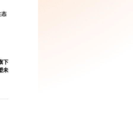
生态
旗下
塑未