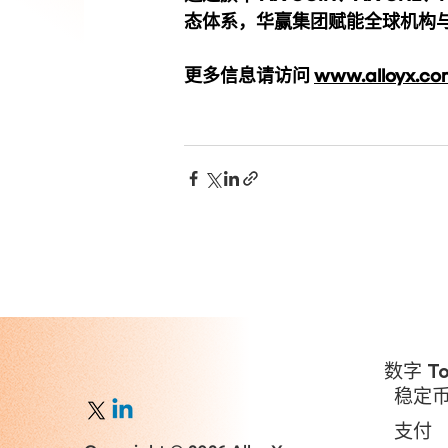
态体系，华赢集团赋能全球机构与
更多信息请访问 
www.alloyx.co
数字 To
稳定
支付