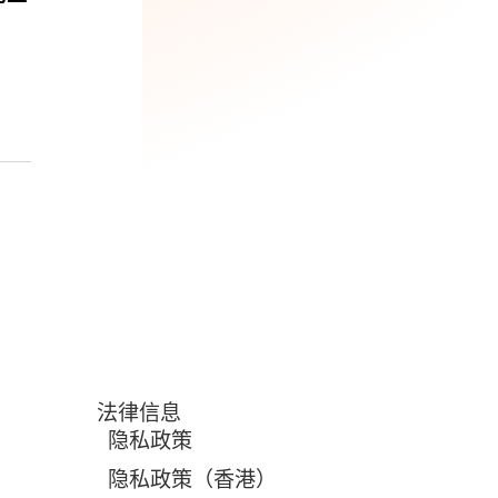
法律信息
隐私政策
隐私政策（香港）