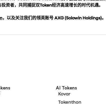
投资者，共同捕捉双Token经济高速增长的时代机遇。
m
，以及关注我们的领英账号 AXG (Solowin Holdings)。
kens
AI Tokens
币
Kovar
Tokenthon