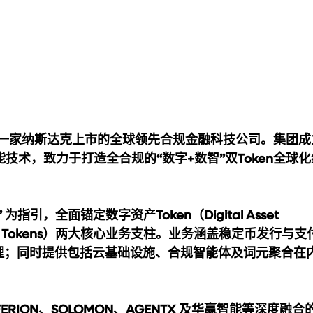
是一家纳斯达克上市的全球领先合规金融科技公司。集团成
能技术，致力于打造全合规的“数字+数智”双Token全球化
4/7” 为指引，全面锚定数字资产Token（Digital Asset 
n（AI Tokens）两大核心业务支柱。业务涵盖稳定币发行与支
理；同时提供包括云基础设施、合规智能体及词元聚合在
、FERION、SOLOMON、AGENTX 及华赢智能等深度融合