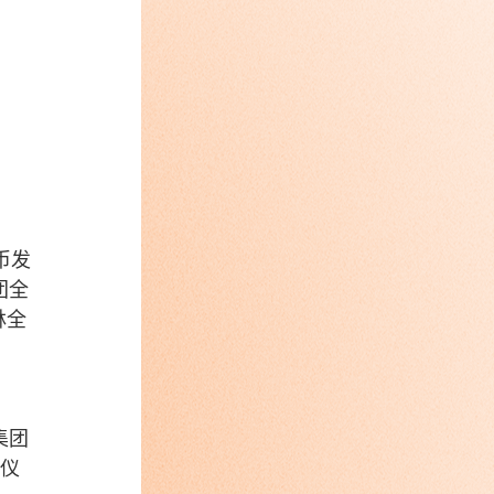
币发
团全
林全
。
集团
布仪