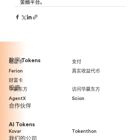
金融平台。
数字 Tokens
稳定币
支付
Ferion
真实收益代币
财富卡
投资
华赢东方
访问华赢东方
AgentX
Scion
合作伙伴
AI Tokens
Kovar
Tokenthon
我们的公司