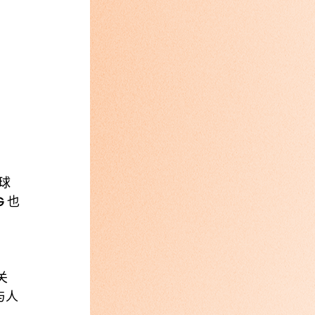
球
 也
关
与人