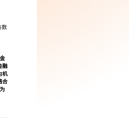
与数
合金
金融
为机
略合
成为