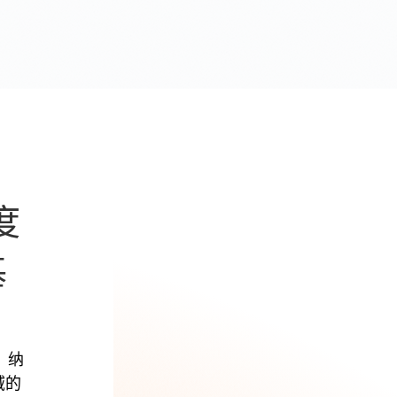
度
基
上，纳
域的