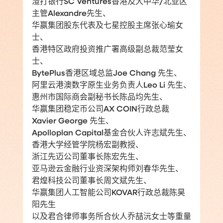
渣打银行SC Ventures香港及大中华/北亚区
主管Alexandre先生、
华赢集团股东代表及七星控股主席张心瑜女
士、
香港特区政府投资推广署高级副总裁范莹女
士、
BytePlus香港区域总监Joe Chang 先生、
阿里云港澳数字原生业务负责人Leo Li 先生、
惠州市国际商会副秘书长陈品均先生、
华赢集团稳定币公司AX COIN行政总裁
Xavier George 先生、
Apolloplan Capital基金合伙人许志斌先生、
香港大学经管学院杨宏副教授、
浙江先迈公司董事长陈宏先生、
亚马逊云金融行业资深架构师刘春华先生、
君煌科技公司董事长周文斌先生、
华赢集团人工智能公司KOVAR行政总裁陈昊
阳先生
以及君合律师事务所合伙人乔喆沅女士等重量