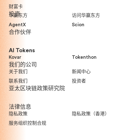
财富卡
投资
华赢东方
访问华赢东方
AgentX
Scion
合作伙伴
AI Tokens
Kovar
Tokenthon
我们的公司
关于我们
新闻中心
联系我们
投资者
亚太区块链政策研究院
法律信息
隐私政策
隐私政策（香港）
服务组织控制合规