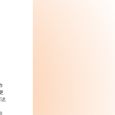
作
更
可达
。
向