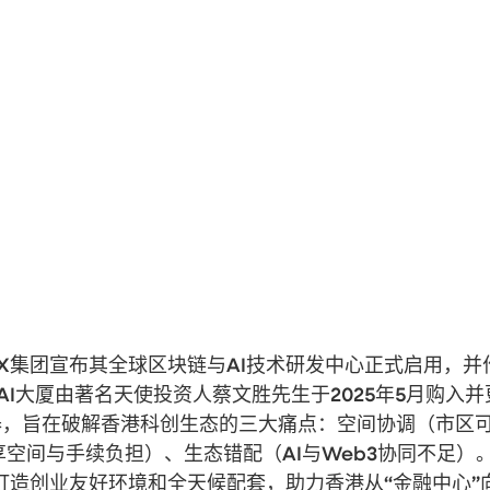
loyX集团宣布其全球区块链与AI技术研发中心正式启用，并
AI大厦由著名天使投资人蔡文胜先生于2025年5月购入并
孵化器，旨在破解香港科创生态的三大痛点：空间协调（市区
空间与手续负担）、生态错配（AI与Web3协同不足）
”打造创业友好环境和全天候配套，助力香港从“金融中心”