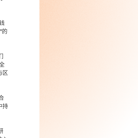
钱
”的
们
全
与区
合
中持
研