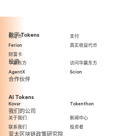
数字 Tokens
稳定币
支付
Ferion
真实收益代币
财富卡
投资
华赢东方
访问华赢东方
AgentX
Scion
合作伙伴
AI Tokens
Kovar
Tokenthon
我们的公司
关于我们
新闻中心
联系我们
投资者
亚太区块链政策研究院