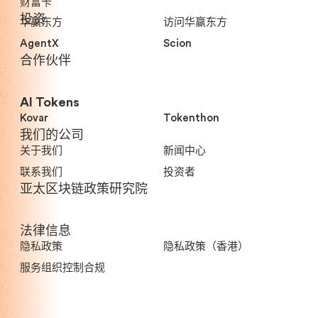
财富卡
投资
华赢东方
访问华赢东方
AgentX
Scion
合作伙伴
AI Tokens
Kovar
Tokenthon
我们的公司
关于我们
新闻中心
联系我们
投资者
亚太区块链政策研究院
法律信息
隐私政策
隐私政策（香港）
服务组织控制合规