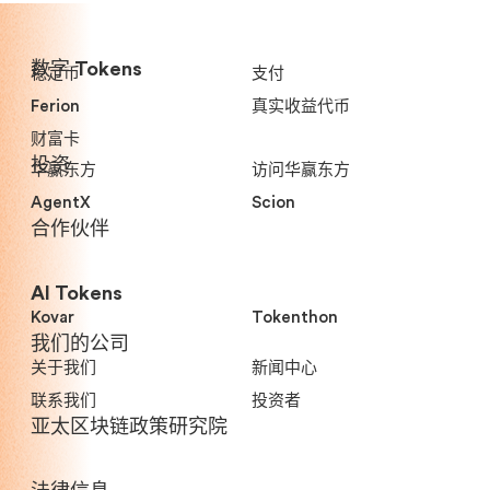
数字 Tokens
稳定币
支付
Ferion
真实收益代币
财富卡
投资
华赢东方
访问华赢东方
AgentX
Scion
合作伙伴
AI Tokens
Kovar
Tokenthon
我们的公司
关于我们
新闻中心
联系我们
投资者
亚太区块链政策研究院