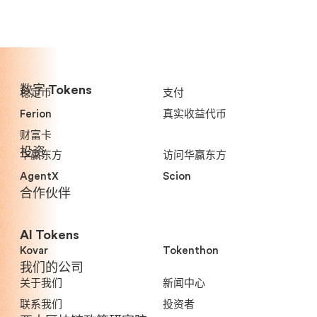
数字 Tokens
稳定币
支付
Ferion
真实收益代币
财富卡
投资
华赢东方
访问华赢东方
AgentX
Scion
合作伙伴
AI Tokens
Kovar
Tokenthon
我们的公司
关于我们
新闻中心
联系我们
投资者