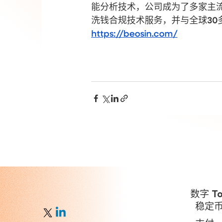
能分析技术，公司成为了多家主流
洗钱合规技术服务，并与全球30
https://
beosin.com/
数字 To
稳定