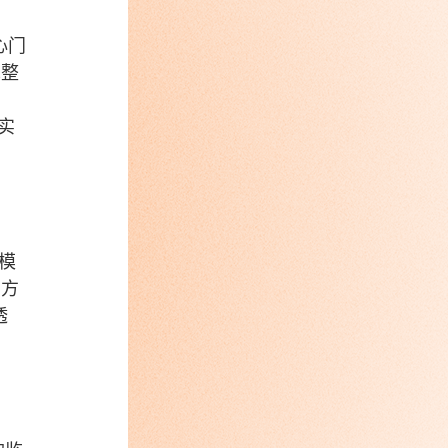
心门
术整
实
模
别方
透