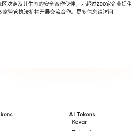
区块链及其生态的安全合作伙伴，为超过200家企业提
多家监管执法机构开展交流合作。更多信息请访问
kens
AI Tokens
币
Kovar