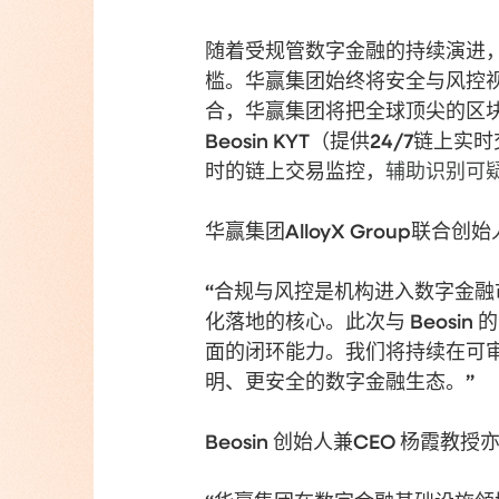
随着受规管数字金融的持续演进
槛。华赢集团始终将安全与风控视为
合，华赢集团将把全球顶尖的区
Beosin KYT（提供24/7
时的链上交易监控，
辅助识别可
华赢集团AlloyX Group联合
“合规与风控是机构进入数字金
化落地的核心。此次与 Beosi
面的闭环能力。我们将持续在可
明、更安全的数字金融生态。”
Beosin 创始人兼CEO 杨霞教