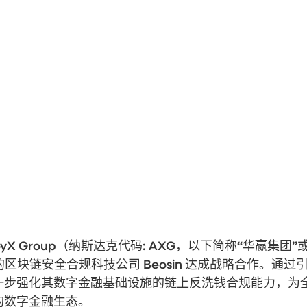
loyX Group（纳斯达克代码: AXG，以下简称“华赢集团”
的区块链安全合规科技公司 Beosin 达成战略合作。通过
一步强化其数字金融基础设施的链上反洗钱合规能力，为
的数字金融生态。