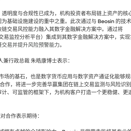
，透明度与合规性已成为，机构投资者布局链上资产的核
基础设施建设的重中之重。此次通过与 Beosin 的技
块链交易风控能力融入其数字金融解决方案中。通过将
链上实时交易监控分析平台）集成到其数字金融解决方案中，实现
疑交易并提升风险预警能力
。
创始人兼行政总裁 朱皓康博士表示：
融市场的基石，也是数字货币应用与数字资产通证化能够规
n 的合作，将进一步完善华赢集团在链上交易监测与风险识
审计、可监管的框架下，为机构客户打造一个更稳健、更
授亦对合作表示期待：