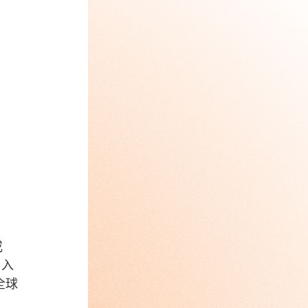
或
引入
全球