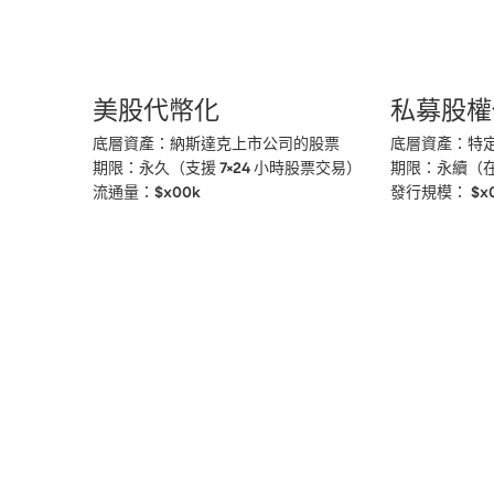
美股代幣化
私募股權
底層資產：納斯達克上市公司的股票

底層資產：特定
期限：永久（支援 7×24 小時股票交易）

期限：永續（在
流通量：$x00k
發行規模： $x