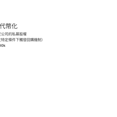
代幣化
公司的私募股權

特定條件下觸發回購機制）

00k