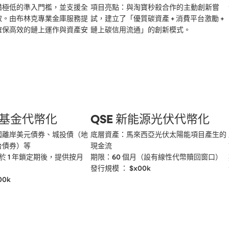
備極低的準入門檻，並支援全
項目亮點：與淘寶秒殺合作的主動創新嘗
取。由布林克專業金庫服務提
試，建立了「優質碳資產 + 消費平台激勵 + 
確保高效的鏈上運作與資產安
鏈上碳信用流通」的創新模式。
券基金代幣化
QSE 新能源光伏代幣化
國離岸美元債券、城投債（地
底層資產：馬來西亞光伏太陽能項目產生的
債券）等

現金流

於 1 年鎖定期後，提供按月
期限：60 個月（設有線性代幣贖回窗口）

發行規模 ： $x00k
00k