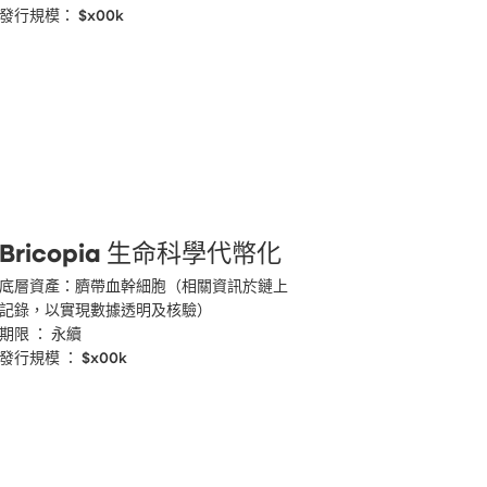
發行規模： $x00k
Bricopia 生命科學代幣化
底層資產：臍帶血幹細胞（相關資訊於鏈上
記錄，以實現數據透明及核驗）

期限 ： 永續

發行規模 ： $x00k