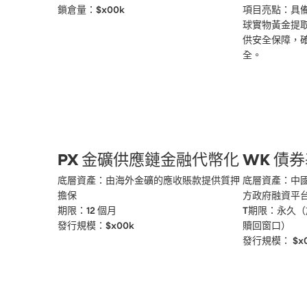
鎖倉量：$x00k
項目亮點：具
球實物黃金提
供安全保障，
全。
PX 金礦供應鏈金融代幣化
WK 債
底層資產：由海外金礦的應收賬款提供質押
底層資產：中
擔保

方政府融資平台
期限：12 個月

T期限：永久（
發行規模：$x00k
贖回窗口）

發行規模： $x