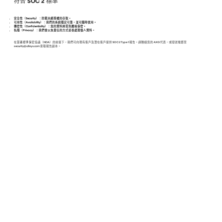
符合 SOC 2 標準
安全性（Security）：防範未經授權的存取。
可用性（Availability）：我們的系統穩定可靠，並可隨時使用。
機密性（Confidentiality）：您的資料將受到嚴格保密。
私隱（Privacy）：我們會以負責任的方式妥善處理個人資料。
在簽署標準保密協議（NDA）的前提下，我們可向現有客戶及潛在客戶提供 SOC 2 Type 1 報告。請聯絡您的 AXG 代表，或發送電郵至
security@alloyx.com
索取報告副本。