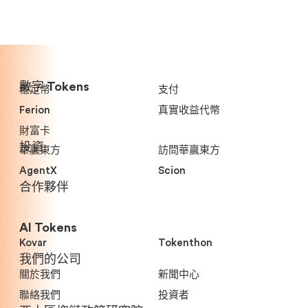
數字 Tokens
穩定幣
支付
Ferion
真實收益代幣
財富卡
投資
華贏東方
訪問華贏東方
AgentX
Scion
合作夥伴
AI Tokens
Kovar
Tokenthon
我們的公司
關於我們
新聞中心
聯絡我們
投資者